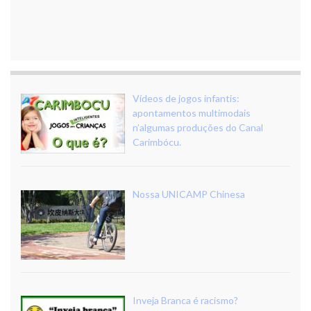
Vídeos de jogos infantis:
apontamentos multimodais
n’algumas produções do Canal
Carimbócu.
Nossa UNICAMP Chinesa
Inveja Branca é racismo?