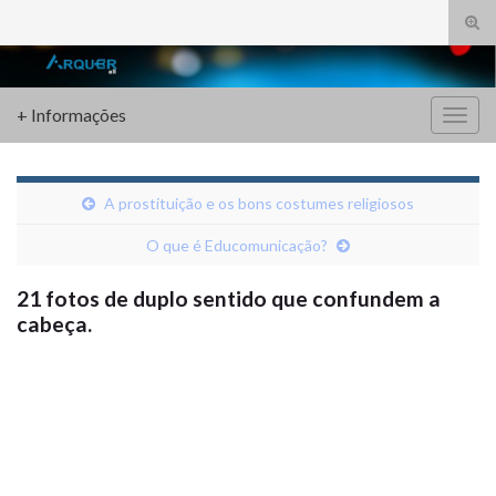
Alte
form
Search for:
de
pesq
+ Informações
Alter
nave
A prostituição e os bons costumes religiosos
O que é Educomunicação?
21 fotos de duplo sentido que confundem a
cabeça.