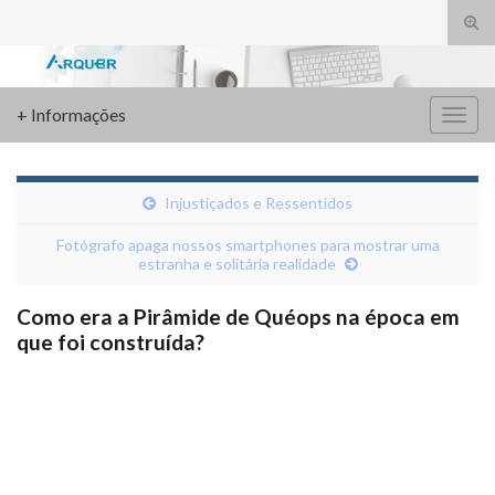
Alte
form
Search for:
de
pesq
+ Informações
Alter
nave
Injustiçados e Ressentidos
Fotógrafo apaga nossos smartphones para mostrar uma
estranha e solitária realidade
Como era a Pirâmide de Quéops na época em
que foi construída?