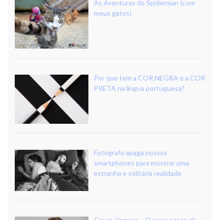
As Aventuras do Spiderman (com
meus gatos)
Por que tem a COR NEGRA e a COR
PRETA na língua portuguesa?
Fotógrafo apaga nossos
smartphones para mostrar uma
estranha e solitária realidade
Couro-Vegano – O novo passo da