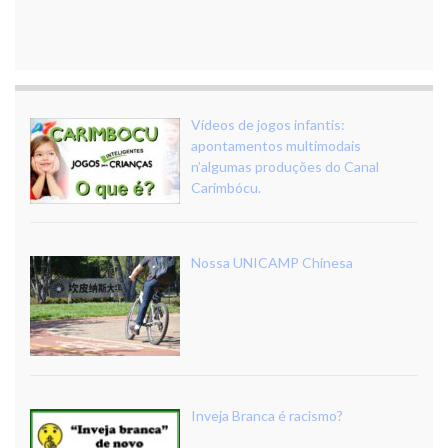
Vídeos de jogos infantis:
apontamentos multimodais
n’algumas produções do Canal
Carimbócu.
Nossa UNICAMP Chinesa
Inveja Branca é racismo?