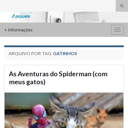
Alte
form
Search for:
de
pesq
+ Informações
Alter
nave
ARQUIVO POR TAG:
GATINHOS
As Aventuras do Spiderman (com
meus gatos)