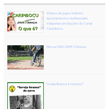
Vídeos de jogos infantis:
apontamentos multimodais
n’algumas produções do Canal
Carimbócu.
Nossa UNICAMP Chinesa
Inveja Branca é racismo?