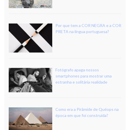
Por que tem a COR NEGRA e a COR
PRETA na língua portuguesa?
Fotógrafo apaga nossos
smartphones para mostrar uma
estranha e solitária realidade
Como era a Pirâmide de Quéops na
época em que foi construída?