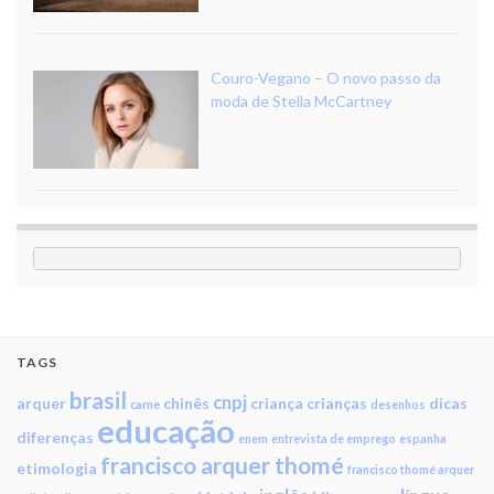
Couro-Vegano – O novo passo da
moda de Stella McCartney
TAGS
brasil
cnpj
arquer
chinês
criança
crianças
dicas
carne
desenhos
educação
diferenças
enem
entrevista de emprego
espanha
francisco arquer thomé
etimologia
francisco thomé arquer