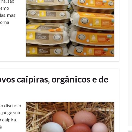
ira, são
mesmo
das, mas
torna
vos caipiras, orgânicos e de
mo discurso
á, pega sua
 caipira.
á