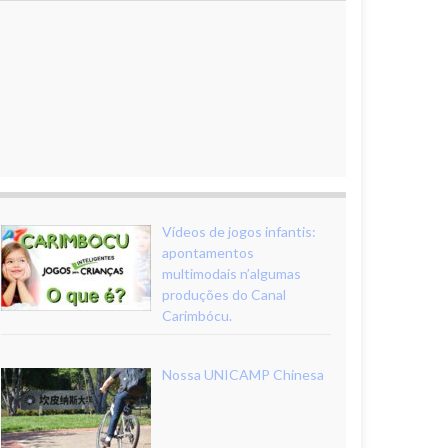
Vídeos de jogos infantis:
apontamentos
multimodais n’algumas
produções do Canal
Carimbócu.
Nossa UNICAMP Chinesa