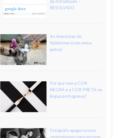
da Introdução –
RESOLVIDO
As Aventuras do
Spiderman (com meus
gatos)
Por que tem a COR
NEGRA e a COR PRETA na
língua portuguesa?
Fotógrafo apaga nossos
smartphones para mostrar