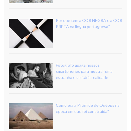
Por que tem a COR NEGRA e a COR
PRETA na língua portuguesa?
Fotógrafo apaga nossos
smartphones para mostrar uma
estranha e solitária realidade
Como era a Pirâmide de Quéops na
época em que foi construída?