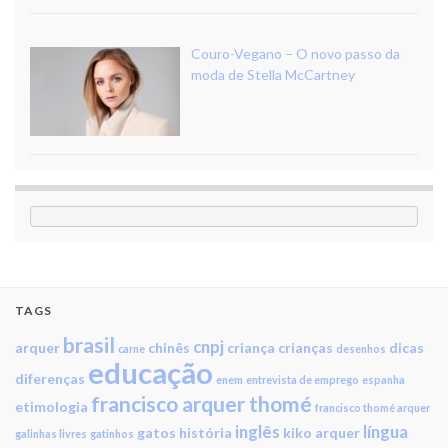
Couro-Vegano – O novo passo da
moda de Stella McCartney
TAGS
brasil
cnpj
arquer
chinês
criança
crianças
dicas
carne
desenhos
educação
diferenças
enem
entrevista de emprego
espanha
francisco arquer thomé
etimologia
francisco thomé arquer
inglês
língua
gatos
história
kiko arquer
galinhas livres
gatinhos