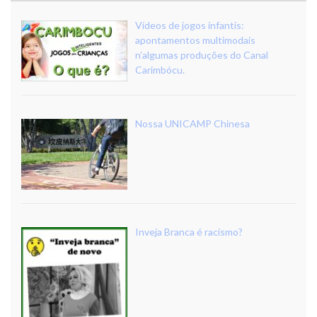
Vídeos de jogos infantis:
apontamentos multimodais
n’algumas produções do Canal
Carimbócu.
Nossa UNICAMP Chinesa
Inveja Branca é racismo?