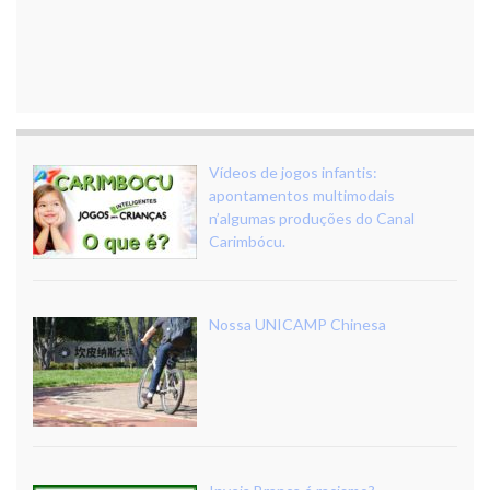
Vídeos de jogos infantis:
apontamentos multimodais
n’algumas produções do Canal
Carimbócu.
Nossa UNICAMP Chinesa