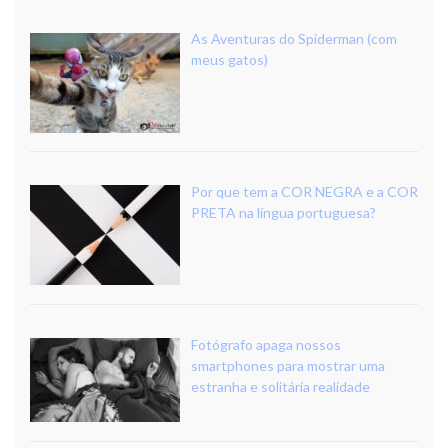
As Aventuras do Spiderman (com
meus gatos)
Por que tem a COR NEGRA e a COR
PRETA na língua portuguesa?
Fotógrafo apaga nossos
smartphones para mostrar uma
estranha e solitária realidade