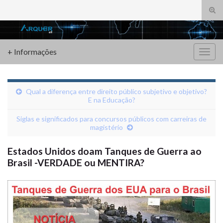
Alte
form
Search for:
de
pesq
+ Informações
Alter
nave
Qual a diferença entre direito público subjetivo e objetivo?
E na Educação?
Siglas e significados para concursos públicos com carreiras de
magistério
Estados Unidos doam Tanques de Guerra ao
Brasil -VERDADE ou MENTIRA?