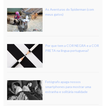
As Aventuras do Spiderman (com
meus gatos)
Por que tem a COR NEGRA e a COR
PRETA na língua portuguesa?
Fotógrafo apaga nossos
smartphones para mostrar uma
estranha e solitária realidade