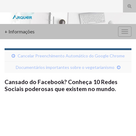
Alte
form
Search for:
de
pesq
+ Informações
Alter
nave
Cancelar Preenchimento Automático do Google Chrome
Documentários importantes sobre o vegetarianismo
Cansado do Facebook? Conheça 10 Redes
Sociais poderosas que existem no mundo.