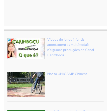
Vídeos de jogos infantis:
apontamentos multimodais
n’algumas produções do Canal
Carimbócu.
Nossa UNICAMP Chinesa