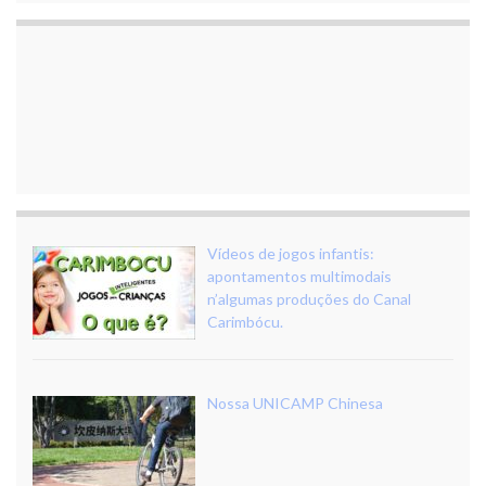
Vídeos de jogos infantis:
apontamentos multimodais
n’algumas produções do Canal
Carimbócu.
Nossa UNICAMP Chinesa