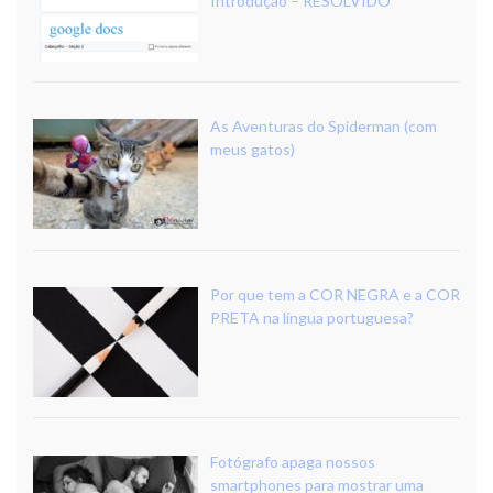
Introdução – RESOLVIDO
As Aventuras do Spiderman (com
meus gatos)
Por que tem a COR NEGRA e a COR
PRETA na língua portuguesa?
Fotógrafo apaga nossos
smartphones para mostrar uma