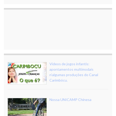
Vídeos de jogos infantis:
apontamentos multimodais
n’algumas produções do Canal
Carimbócu.
Nossa UNICAMP Chinesa