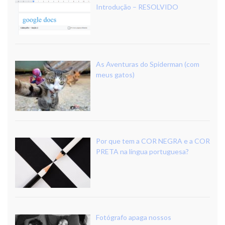
Introdução – RESOLVIDO
As Aventuras do Spiderman (com
meus gatos)
Por que tem a COR NEGRA e a COR
PRETA na língua portuguesa?
Fotógrafo apaga nossos