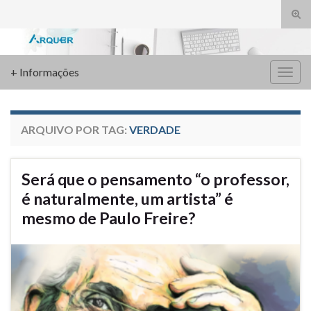
Alte
form
Search for:
de
pesq
+ Informações
Alter
nave
ARQUIVO POR TAG:
VERDADE
Será que o pensamento “o professor,
é naturalmente, um artista” é
mesmo de Paulo Freire?