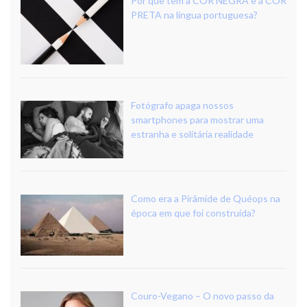
Por que tem a COR NEGRA e a COR
PRETA na língua portuguesa?
Fotógrafo apaga nossos
smartphones para mostrar uma
estranha e solitária realidade
Como era a Pirâmide de Quéops na
época em que foi construída?
Couro-Vegano – O novo passo da