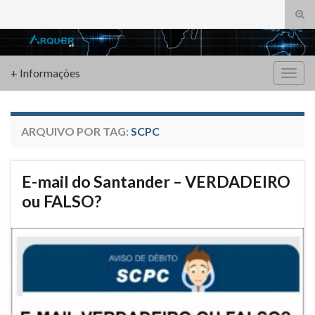
Alte
form
Search for:
de
pesq
+ Informações
Alter
nave
ARQUIVO POR TAG:
SCPC
E-mail do Santander – VERDADEIRO
ou FALSO?