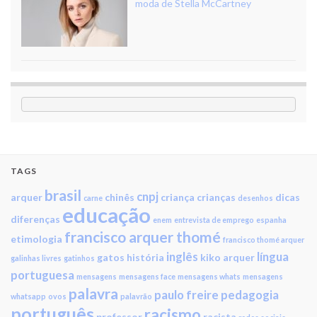
moda de Stella McCartney
TAGS
brasil
cnpj
arquer
chinês
criança
crianças
dicas
carne
desenhos
educação
diferenças
enem
entrevista de emprego
espanha
francisco arquer thomé
etimologia
francisco thomé arquer
inglês
língua
gatos
história
kiko arquer
galinhas livres
gatinhos
portuguesa
mensagens
mensagens face
mensagens whats
mensagens
palavra
paulo freire
pedagogia
whatsapp
ovos
palavrão
português
racismo
professor
racista