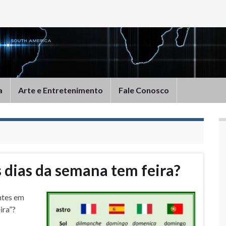
a
Arte e Entretenimento
Fale Conosco
 dias da semana tem feira?
ntes em
ira”?