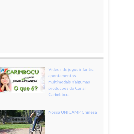
Vídeos de jogos infantis:
apontamentos
multimodais n’algumas
produções do Canal
Carimbócu.
Nossa UNICAMP Chinesa