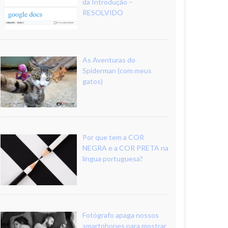
da Introdução –
RESOLVIDO
As Aventuras do
Spiderman (com meus
gatos)
Por que tem a COR
NEGRA e a COR PRETA na
língua portuguesa?
Fotógrafo apaga nossos
smartphones para mostrar