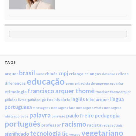
TAGS
brasil
cnpj
arquer
chinês
criança
crianças
dicas
carne
desenhos
educação
diferenças
enem
entrevista de emprego
espanha
francisco arquer thomé
etimologia
francisco thomé arquer
inglês
língua
gatos
história
kiko arquer
galinhas livres
gatinhos
portuguesa
mensagens
mensagens face
mensagens whats
mensagens
palavra
paulo freire
pedagogia
whatsapp
ovos
palavrão
português
racismo
professor
racista
redes sociais
vegetariano
tecnologia
tic
significado
vegano