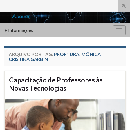
Alte
form
Search for:
de
pesq
+ Informações
Alter
nave
ARQUIVO POR TAG:
PROFª. DRA. MÔNICA
CRISTINA GARBIN
Capacitação de Professores às
Novas Tecnologias