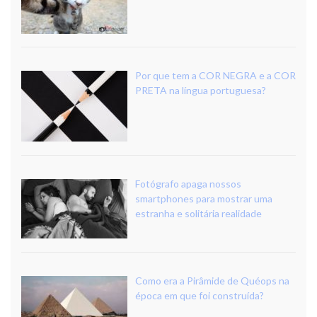
Por que tem a COR NEGRA e a COR
PRETA na língua portuguesa?
Fotógrafo apaga nossos
smartphones para mostrar uma
estranha e solitária realidade
Como era a Pirâmide de Quéops na
época em que foi construída?