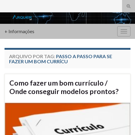
Alte
form
Search for:
de
pesq
+ Informações
Alter
nave
ARQUIVO POR TAG:
PASSO A PASSO PARA SE
FAZER UM BOM CURRÍCU
Como fazer um bom currículo /
Onde conseguir modelos prontos?