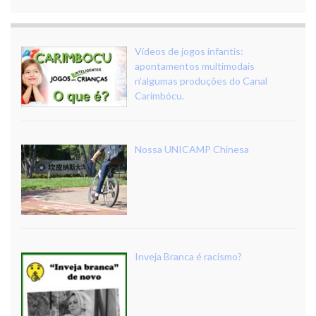
Vídeos de jogos infantis:
apontamentos multimodais
n’algumas produções do Canal
Carimbócu.
Nossa UNICAMP Chinesa
Inveja Branca é racismo?