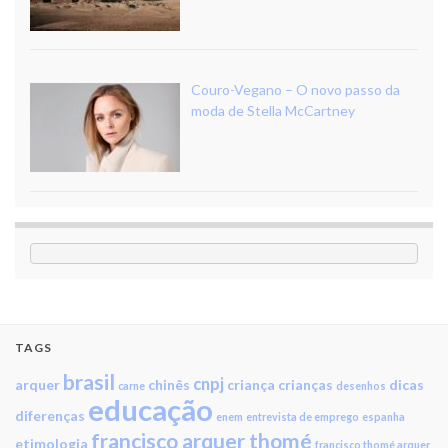
Couro-Vegano – O novo passo da
moda de Stella McCartney
TAGS
brasil
cnpj
arquer
chinês
criança
crianças
dicas
carne
desenhos
educação
diferenças
enem
entrevista de emprego
espanha
francisco arquer thomé
etimologia
francisco thomé arquer