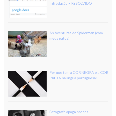
Introdução – RESOLVIDO
As Aventuras do Spiderman (com
meus gatos)
Por que tem a COR NEGRA e a COR
PRETA na língua portuguesa?
Fotógrafo apaga nossos