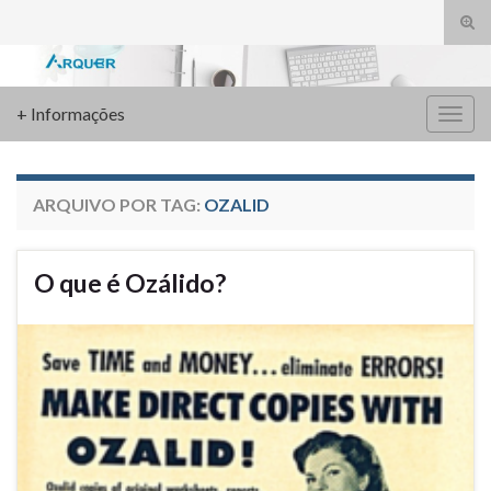
Alte
form
Search for:
de
pesq
+ Informações
Alter
nave
ARQUIVO POR TAG:
OZALID
O que é Ozálido?