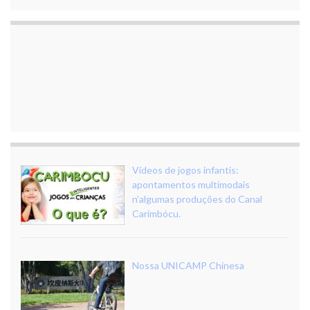
Vídeos de jogos infantis:
apontamentos multimodais
n’algumas produções do Canal
Carimbócu.
Nossa UNICAMP Chinesa