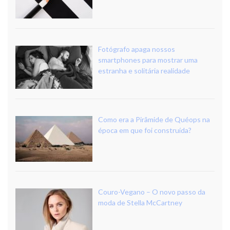
Fotógrafo apaga nossos
smartphones para mostrar uma
estranha e solitária realidade
Como era a Pirâmide de Quéops na
época em que foi construída?
Couro-Vegano – O novo passo da
moda de Stella McCartney