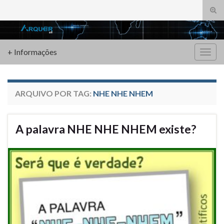
Alte
form
Search for:
de
pesq
+ Informações
Alter
nave
ARQUIVO POR TAG:
NHE NHE NHEM
A palavra NHE NHE NHEM existe?