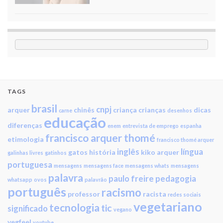
TAGS
brasil
cnpj
arquer
chinês
criança
crianças
dicas
carne
desenhos
educação
diferenças
enem
entrevista de emprego
espanha
francisco arquer thomé
etimologia
francisco thomé arquer
inglês
língua
gatos
história
kiko arquer
galinhas livres
gatinhos
portuguesa
mensagens
mensagens face
mensagens whats
mensagens
palavra
paulo freire
pedagogia
whatsapp
ovos
palavrão
português
racismo
professor
racista
redes sociais
vegetariano
tecnologia
tic
significado
vegano
vegfeel
youtube