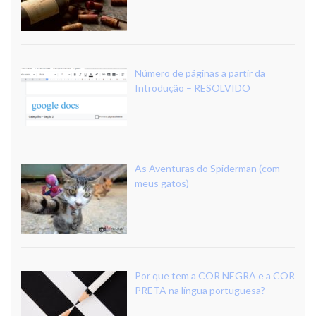
Número de páginas a partir da
Introdução – RESOLVIDO
As Aventuras do Spiderman (com
meus gatos)
Por que tem a COR NEGRA e a COR
PRETA na língua portuguesa?