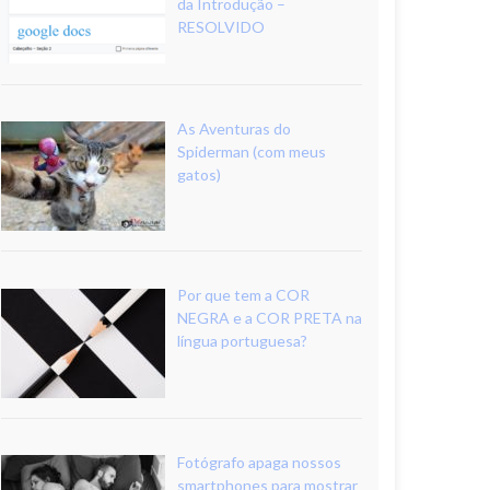
da Introdução –
RESOLVIDO
As Aventuras do
Spiderman (com meus
gatos)
Por que tem a COR
NEGRA e a COR PRETA na
língua portuguesa?
Fotógrafo apaga nossos
smartphones para mostrar