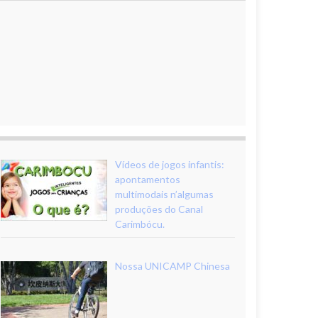
Vídeos de jogos infantis:
apontamentos
multimodais n’algumas
produções do Canal
Carimbócu.
Nossa UNICAMP Chinesa