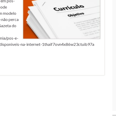
 em pós-
pode
um modelo
e não perca
Gazeta do
mia/pos-e-
disponiveis-na-internet-1thaif7ovn4x86w23ctuib97a