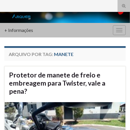
Alte
form
Search for:
de
pesq
+ Informações
Alter
nave
ARQUIVO POR TAG:
MANETE
Protetor de manete de freio e
embreagem para Twister, vale a
pena?