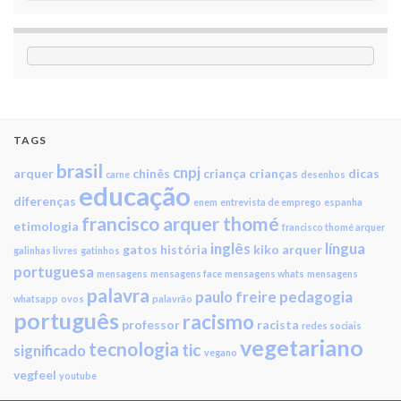
TAGS
brasil
cnpj
arquer
chinês
criança
crianças
dicas
carne
desenhos
educação
diferenças
enem
entrevista de emprego
espanha
francisco arquer thomé
etimologia
francisco thomé arquer
inglês
língua
gatos
história
kiko arquer
galinhas livres
gatinhos
portuguesa
mensagens
mensagens face
mensagens whats
mensagens
palavra
paulo freire
pedagogia
whatsapp
ovos
palavrão
português
racismo
professor
racista
redes sociais
vegetariano
tecnologia
tic
significado
vegano
vegfeel
youtube