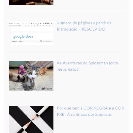
Número de páginas a partir da
Introdução – RESOLVIDO
As Aventuras do Spiderman (com
meus gatos)
Por que tem a COR NEGRA e a COR
PRETA na língua portuguesa?