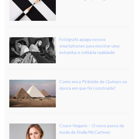
Fotógrafo apaga nossos
smartphones para mostrar uma
estranha e solitária realidade
Como era a Pirâmide de Quéops na
época em que foi construída?
Couro-Vegano – O novo passo da
moda de Stella McCartney