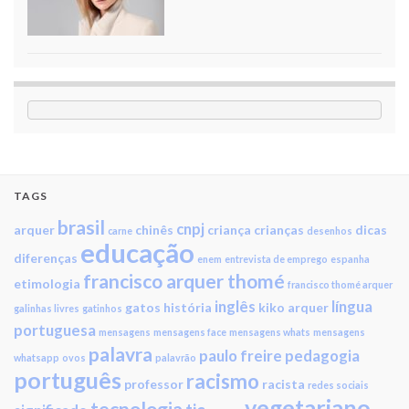
TAGS
brasil
cnpj
arquer
chinês
criança
crianças
dicas
carne
desenhos
educação
diferenças
enem
entrevista de emprego
espanha
francisco arquer thomé
etimologia
francisco thomé arquer
inglês
língua
gatos
história
kiko arquer
galinhas livres
gatinhos
portuguesa
mensagens
mensagens face
mensagens whats
mensagens
palavra
paulo freire
pedagogia
whatsapp
ovos
palavrão
português
racismo
professor
racista
redes sociais
vegetariano
tecnologia