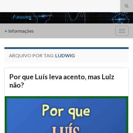
Alte
form
Search for:
de
pesq
+ Informações
Alter
nave
ARQUIVO POR TAG:
LUDWIG
Por que Luís leva acento, mas Luiz
não?