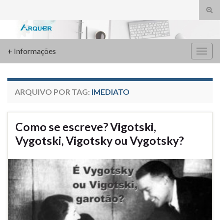
Alte
form
Search for:
de
pesq
+ Informações
Alter
nave
ARQUIVO POR TAG:
IMEDIATO
Como se escreve? Vigotski,
Vygotski, Vigotsky ou Vygotsky?