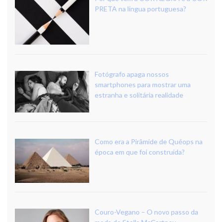
PRETA na língua portuguesa?
Fotógrafo apaga nossos
smartphones para mostrar uma
estranha e solitária realidade
Como era a Pirâmide de Quéops na
época em que foi construída?
Couro-Vegano – O novo passo da