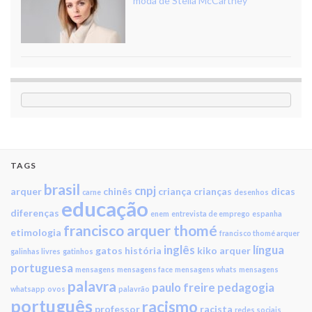
moda de Stella McCartney
TAGS
brasil
cnpj
arquer
chinês
criança
crianças
dicas
carne
desenhos
educação
diferenças
enem
entrevista de emprego
espanha
francisco arquer thomé
etimologia
francisco thomé arquer
inglês
língua
gatos
história
kiko arquer
galinhas livres
gatinhos
portuguesa
mensagens
mensagens face
mensagens whats
mensagens
palavra
paulo freire
pedagogia
whatsapp
ovos
palavrão
português
racismo
professor
racista
redes sociais