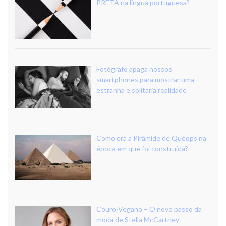
PRETA na língua portuguesa?
Fotógrafo apaga nossos
smartphones para mostrar uma
estranha e solitária realidade
Como era a Pirâmide de Quéops na
época em que foi construída?
Couro-Vegano – O novo passo da
moda de Stella McCartney