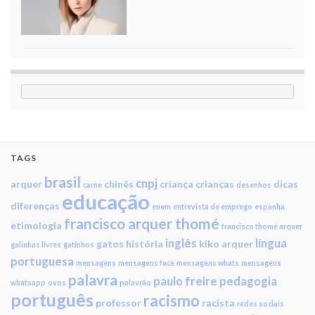
TAGS
brasil
cnpj
arquer
chinês
criança
crianças
dicas
carne
desenhos
educação
diferenças
enem
entrevista de emprego
espanha
francisco arquer thomé
etimologia
francisco thomé arquer
inglês
língua
gatos
história
kiko arquer
galinhas livres
gatinhos
portuguesa
mensagens
mensagens face
mensagens whats
mensagens
palavra
paulo freire
pedagogia
whatsapp
ovos
palavrão
português
racismo
professor
racista
redes sociais