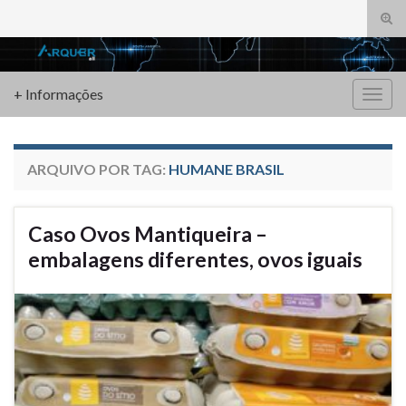
Alte
form
Search for:
de
pesq
+ Informações
Alter
nave
ARQUIVO POR TAG:
HUMANE BRASIL
Caso Ovos Mantiqueira –
embalagens diferentes, ovos iguais