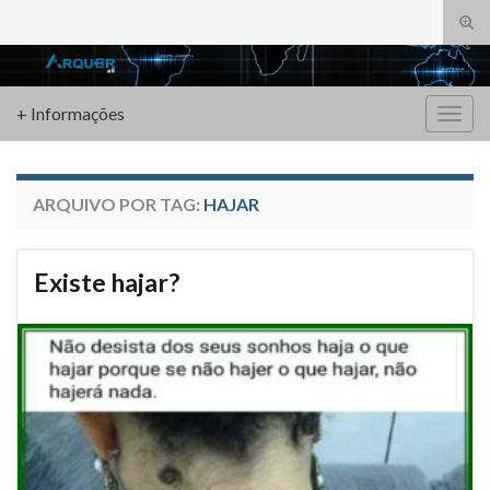
Alte
form
Search for:
de
pesq
+ Informações
Alter
nave
ARQUIVO POR TAG:
HAJAR
Existe hajar?