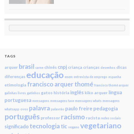
TAGS
brasil
cnpj
arquer
chinês
criança
crianças
dicas
carne
desenhos
educação
diferenças
enem
entrevista de emprego
espanha
francisco arquer thomé
etimologia
francisco thomé arquer
inglês
língua
gatos
história
kiko arquer
galinhas livres
gatinhos
portuguesa
mensagens
mensagens face
mensagens whats
mensagens
palavra
paulo freire
pedagogia
whatsapp
ovos
palavrão
português
racismo
professor
racista
redes sociais
vegetariano
tecnologia
tic
significado
vegano