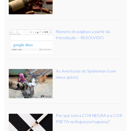
Número de páginas a partir da
Introdução – RESOLVIDO
As Aventuras do Spiderman (com
meus gatos)
Por que tem a COR NEGRA e a COR
PRETA na língua portuguesa?