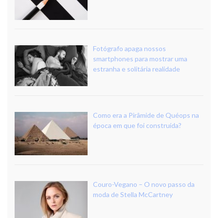
Fotógrafo apaga nossos
smartphones para mostrar uma
estranha e solitária realidade
Como era a Pirâmide de Quéops na
época em que foi construída?
Couro-Vegano – O novo passo da
moda de Stella McCartney