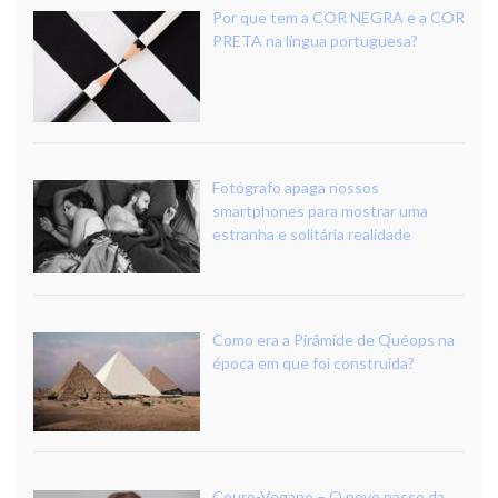
Por que tem a COR NEGRA e a COR
PRETA na língua portuguesa?
Fotógrafo apaga nossos
smartphones para mostrar uma
estranha e solitária realidade
Como era a Pirâmide de Quéops na
época em que foi construída?
Couro-Vegano – O novo passo da