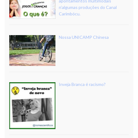
apontamentos multimodais
n’algumas produções do Canal
Carimbócu.
Nossa UNICAMP Chinesa
Inveja Branca é racismo?