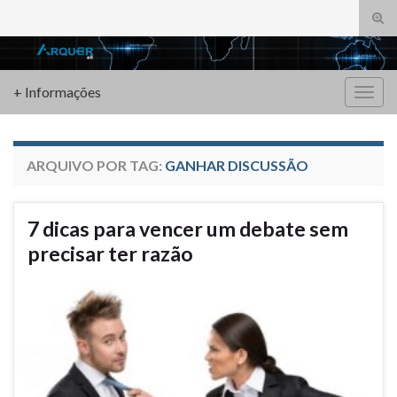
Alte
form
Search for:
de
pesq
+ Informações
Alter
nave
ARQUIVO POR TAG:
GANHAR DISCUSSÃO
7 dicas para vencer um debate sem
precisar ter razão