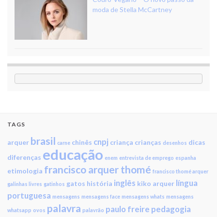
moda de Stella McCartney
TAGS
brasil
cnpj
arquer
chinês
criança
crianças
dicas
carne
desenhos
educação
diferenças
enem
entrevista de emprego
espanha
francisco arquer thomé
etimologia
francisco thomé arquer
inglês
língua
gatos
história
kiko arquer
galinhas livres
gatinhos
portuguesa
mensagens
mensagens face
mensagens whats
mensagens
palavra
paulo freire
pedagogia
whatsapp
ovos
palavrão