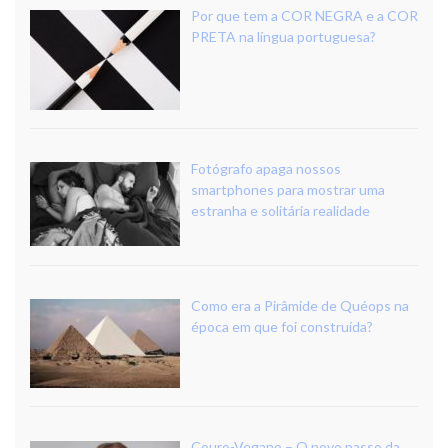
Por que tem a COR NEGRA e a COR
PRETA na língua portuguesa?
Fotógrafo apaga nossos
smartphones para mostrar uma
estranha e solitária realidade
Como era a Pirâmide de Quéops na
época em que foi construída?
Couro-Vegano – O novo passo da