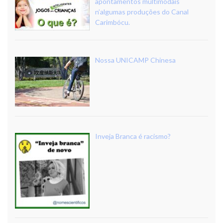
apontamentos multimodais
n’algumas produções do Canal
Carimbócu.
Nossa UNICAMP Chinesa
Inveja Branca é racismo?