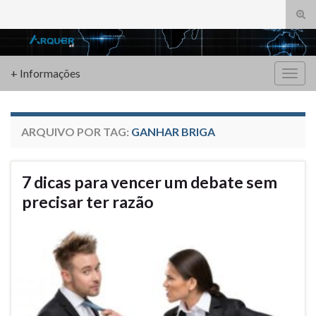
Alte
form
Search for:
de
pesq
+ Informações
Alter
nave
ARQUIVO POR TAG:
GANHAR BRIGA
7 dicas para vencer um debate sem
precisar ter razão