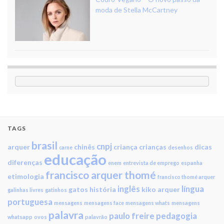
moda de Stella McCartney
TAGS
brasil
cnpj
arquer
chinês
criança
crianças
dicas
carne
desenhos
educação
diferenças
enem
entrevista de emprego
espanha
francisco arquer thomé
etimologia
francisco thomé arquer
inglês
língua
gatos
história
kiko arquer
galinhas livres
gatinhos
portuguesa
mensagens
mensagens face
mensagens whats
mensagens
palavra
paulo freire
pedagogia
whatsapp
ovos
palavrão