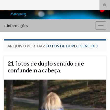
Alte
form
Search for:
de
pesq
+ Informações
Alter
nave
ARQUIVO POR TAG:
FOTOS DE DUPLO SENTIDO
21 fotos de duplo sentido que
confundem a cabeça.