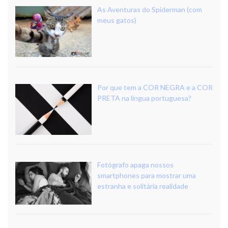
As Aventuras do Spiderman (com
meus gatos)
Por que tem a COR NEGRA e a COR
PRETA na língua portuguesa?
Fotógrafo apaga nossos
smartphones para mostrar uma
estranha e solitária realidade