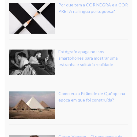
Por que tem a COR NEGRA e a COR
PRETA na língua portuguesa?
Fotógrafo apaga nossos
smartphones para mostrar uma
estranha e solitária realidade
Como era a Pirâmide de Quéops na
época em que foi construída?
Couro-Vegano – O novo passo da