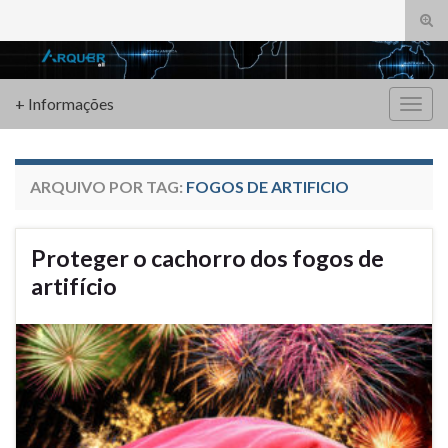
Alte
form
Search for:
de
pesq
+ Informações
Alter
nave
ARQUIVO POR TAG:
FOGOS DE ARTIFICIO
Proteger o cachorro dos fogos de
artifício