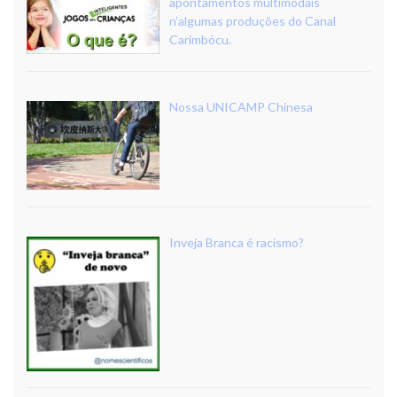
apontamentos multimodais
n’algumas produções do Canal
Carimbócu.
Nossa UNICAMP Chinesa
Inveja Branca é racismo?