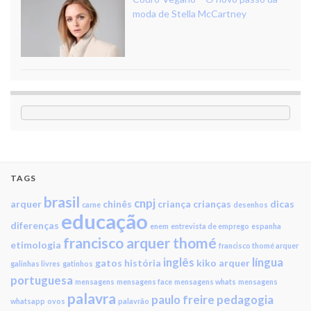
moda de Stella McCartney
TAGS
brasil
cnpj
arquer
chinês
criança
crianças
dicas
carne
desenhos
educação
diferenças
enem
entrevista de emprego
espanha
francisco arquer thomé
etimologia
francisco thomé arquer
inglês
língua
gatos
história
kiko arquer
galinhas livres
gatinhos
portuguesa
mensagens
mensagens face
mensagens whats
mensagens
palavra
paulo freire
pedagogia
whatsapp
ovos
palavrão