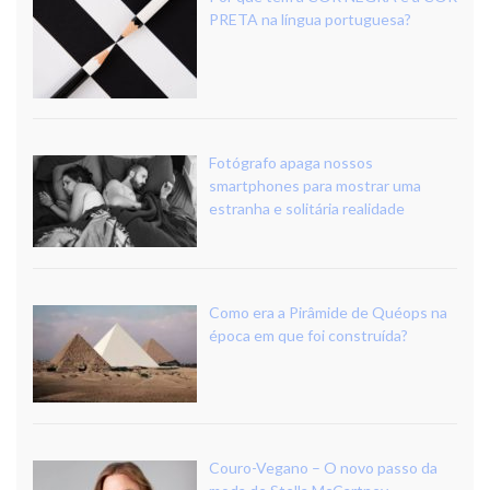
PRETA na língua portuguesa?
Fotógrafo apaga nossos
smartphones para mostrar uma
estranha e solitária realidade
Como era a Pirâmide de Quéops na
época em que foi construída?
Couro-Vegano – O novo passo da