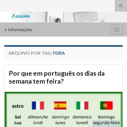
Alte
form
Search for:
de
pesq
+ Informações
Alter
nave
ARQUIVO POR TAG:
FEIRA
Por que em português os dias da
semana tem feira?