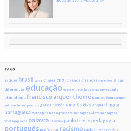
moda de Stella McCartney
TAGS
brasil
cnpj
arquer
chinês
criança
crianças
dicas
carne
desenhos
educação
diferenças
enem
entrevista de emprego
espanha
francisco arquer thomé
etimologia
francisco thomé arquer
inglês
língua
gatos
história
kiko arquer
galinhas livres
gatinhos
portuguesa
mensagens
mensagens face
mensagens whats
mensagens
palavra
paulo freire
pedagogia
whatsapp
ovos
palavrão
português
racismo
professor
racista
redes sociais