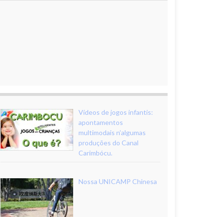
Vídeos de jogos infantis:
apontamentos
multimodais n’algumas
produções do Canal
Carimbócu.
Nossa UNICAMP Chinesa