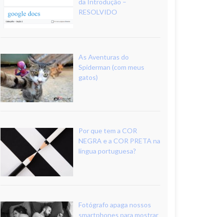
da Introdução –
RESOLVIDO
As Aventuras do
Spiderman (com meus
gatos)
Por que tem a COR
NEGRA e a COR PRETA na
língua portuguesa?
Fotógrafo apaga nossos
smartphones para mostrar