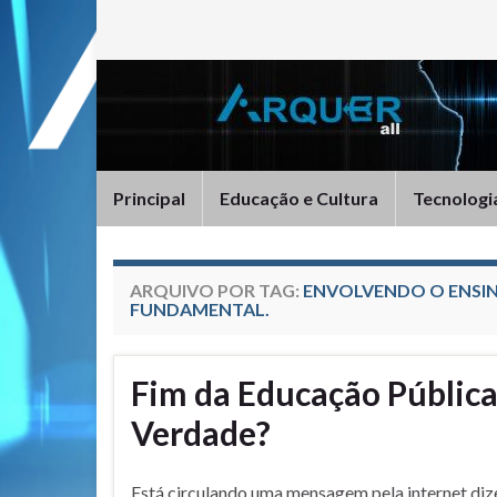
Principal
Educação e Cultura
Tecnologi
ARQUIVO POR TAG:
ENVOLVENDO O ENSI
FUNDAMENTAL.
Fim da Educação Pública 
Verdade?
Está circulando uma mensagem pela internet di