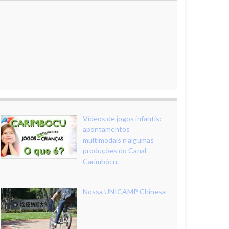
Vídeos de jogos infantis:
apontamentos
multimodais n’algumas
produções do Canal
Carimbócu.
Nossa UNICAMP Chinesa