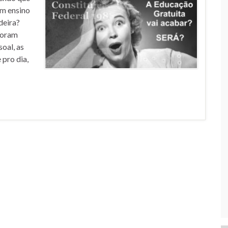
om ensino
deira?
foram
soal, as
 pro dia,