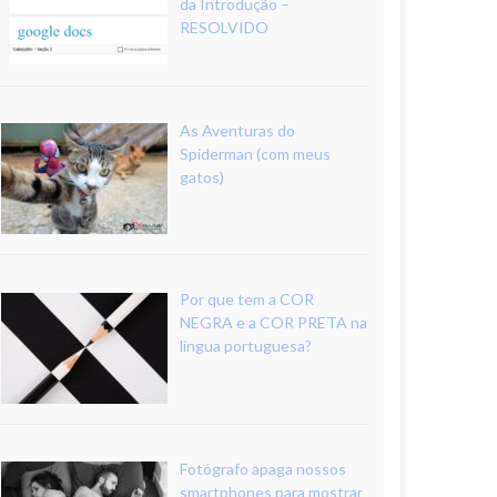
da Introdução –
RESOLVIDO
As Aventuras do
Spiderman (com meus
gatos)
Por que tem a COR
NEGRA e a COR PRETA na
língua portuguesa?
Fotógrafo apaga nossos
smartphones para mostrar