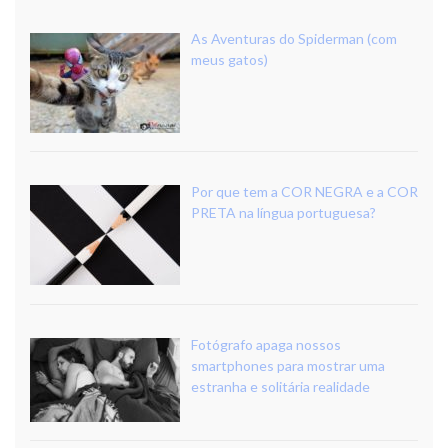
As Aventuras do Spiderman (com
meus gatos)
Por que tem a COR NEGRA e a COR
PRETA na língua portuguesa?
Fotógrafo apaga nossos
smartphones para mostrar uma
estranha e solitária realidade