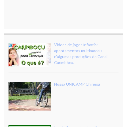
Vídeos de jogos infantis:
apontamentos multimodais
n’algumas produções do Canal
Carimbócu.
Nossa UNICAMP Chinesa