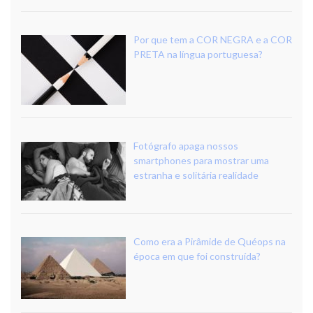
Por que tem a COR NEGRA e a COR
PRETA na língua portuguesa?
Fotógrafo apaga nossos
smartphones para mostrar uma
estranha e solitária realidade
Como era a Pirâmide de Quéops na
época em que foi construída?