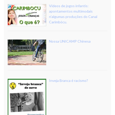
Vídeos de jogos infantis:
apontamentos multimodais
n’algumas produções do Canal
Carimbócu.
Nossa UNICAMP Chinesa
Inveja Branca é racismo?