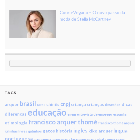
Couro-Vegano – O novo passo da
moda de Stella McCartney
TAGS
brasil
cnpj
arquer
chinês
criança
crianças
dicas
carne
desenhos
educação
diferenças
enem
entrevista de emprego
espanha
francisco arquer thomé
etimologia
francisco thomé arquer
inglês
língua
gatos
história
kiko arquer
galinhas livres
gatinhos
portuguesa
mensagens
mensagens face
mensagens whats
mensagens