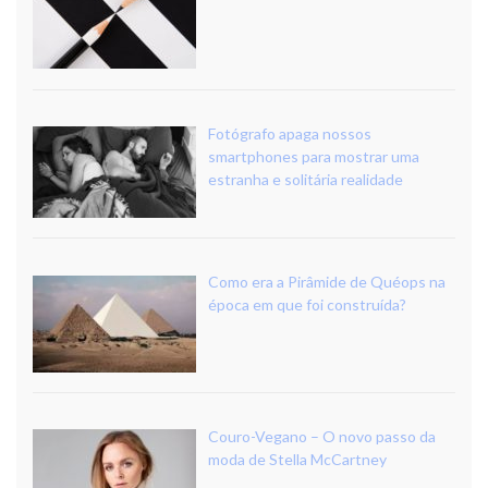
Fotógrafo apaga nossos
smartphones para mostrar uma
estranha e solitária realidade
Como era a Pirâmide de Quéops na
época em que foi construída?
Couro-Vegano – O novo passo da
moda de Stella McCartney