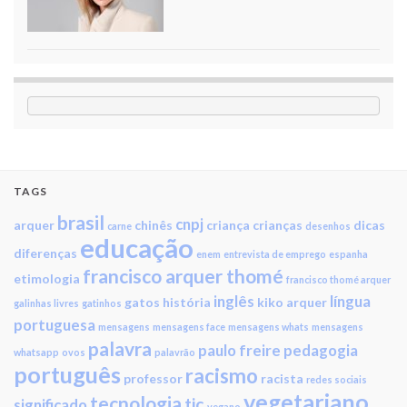
TAGS
brasil
cnpj
arquer
chinês
criança
crianças
dicas
carne
desenhos
educação
diferenças
enem
entrevista de emprego
espanha
francisco arquer thomé
etimologia
francisco thomé arquer
inglês
língua
gatos
história
kiko arquer
galinhas livres
gatinhos
portuguesa
mensagens
mensagens face
mensagens whats
mensagens
palavra
paulo freire
pedagogia
whatsapp
ovos
palavrão
português
racismo
professor
racista
redes sociais
vegetariano
tecnologia
tic
significado
vegano