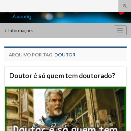
Alte
form
Search for:
de
pesq
+ Informações
Alter
nave
ARQUIVO POR TAG:
DOUTOR
Doutor é só quem tem doutorado?