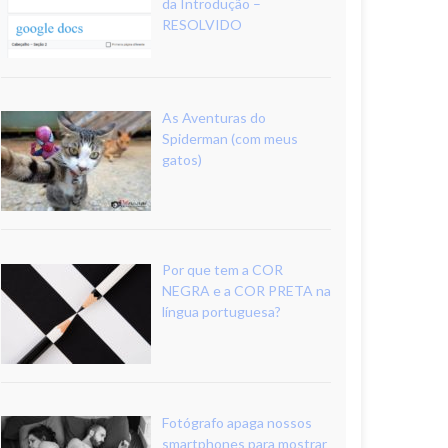
da Introdução –
RESOLVIDO
As Aventuras do
Spiderman (com meus
gatos)
Por que tem a COR
NEGRA e a COR PRETA na
língua portuguesa?
Fotógrafo apaga nossos
smartphones para mostrar