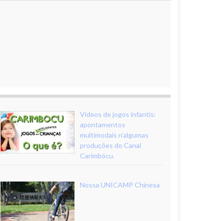
Vídeos de jogos infantis:
apontamentos
multimodais n’algumas
produções do Canal
Carimbócu.
Nossa UNICAMP Chinesa