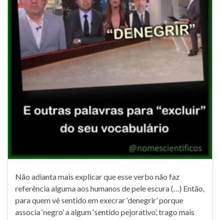
Não adianta mais explicar que esse verbo não faz
referência alguma aos humanos de pele escura (…) Então,
para quem vê sentido em execrar ‘denegrir’ porque
associa ‘negro’ a algum ‘sentido pejorativo’, trago mais