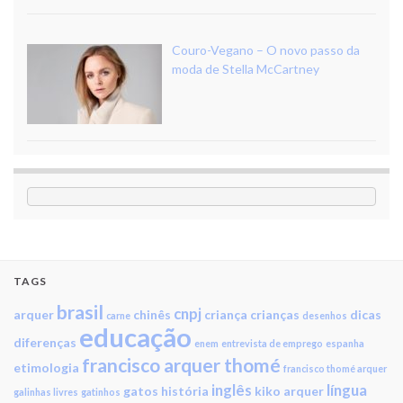
Couro-Vegano – O novo passo da
moda de Stella McCartney
TAGS
brasil
cnpj
arquer
chinês
criança
crianças
dicas
carne
desenhos
educação
diferenças
enem
entrevista de emprego
espanha
francisco arquer thomé
etimologia
francisco thomé arquer
inglês
língua
gatos
história
kiko arquer
galinhas livres
gatinhos