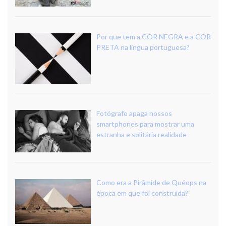
Por que tem a COR NEGRA e a COR
PRETA na língua portuguesa?
Fotógrafo apaga nossos
smartphones para mostrar uma
estranha e solitária realidade
Como era a Pirâmide de Quéops na
época em que foi construída?