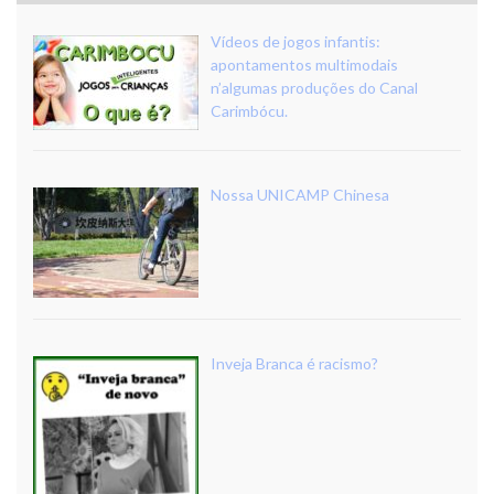
Vídeos de jogos infantis:
apontamentos multimodais
n’algumas produções do Canal
Carimbócu.
Nossa UNICAMP Chinesa
Inveja Branca é racismo?