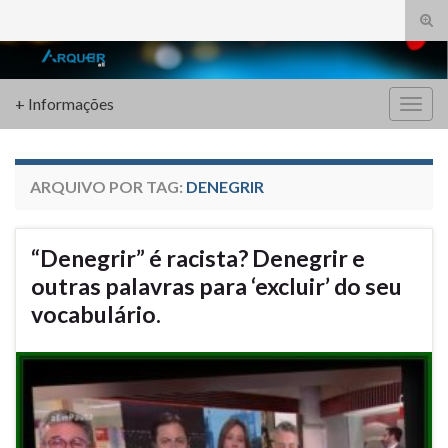
Alte
form
Search for:
de
pesq
+ Informações
Alter
nave
ARQUIVO POR TAG:
DENEGRIR
“Denegrir” é racista? Denegrir e
outras palavras para ‘excluir’ do seu
vocabulário.