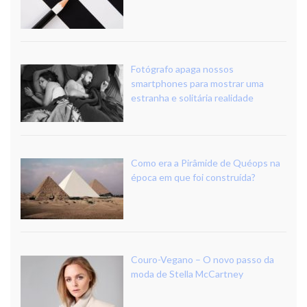
Fotógrafo apaga nossos
smartphones para mostrar uma
estranha e solitária realidade
Como era a Pirâmide de Quéops na
época em que foi construída?
Couro-Vegano – O novo passo da
moda de Stella McCartney