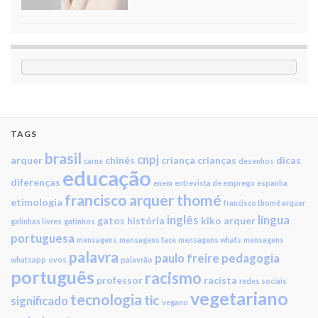
TAGS
brasil
cnpj
arquer
chinês
criança
crianças
dicas
carne
desenhos
educação
diferenças
enem
entrevista de emprego
espanha
francisco arquer thomé
etimologia
francisco thomé arquer
inglês
língua
gatos
história
kiko arquer
galinhas livres
gatinhos
portuguesa
mensagens
mensagens face
mensagens whats
mensagens
palavra
paulo freire
pedagogia
whatsapp
ovos
palavrão
português
racismo
professor
racista
redes sociais
vegetariano
tecnologia
tic
significado
vegano