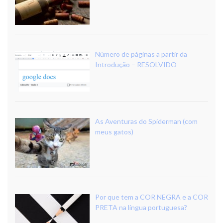
Número de páginas a partir da
Introdução – RESOLVIDO
As Aventuras do Spiderman (com
meus gatos)
Por que tem a COR NEGRA e a COR
PRETA na língua portuguesa?