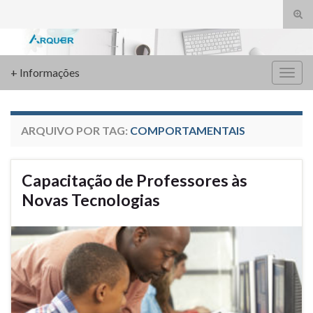
Alte
form
Search for:
de
pesq
+ Informações
Alter
nave
ARQUIVO POR TAG:
COMPORTAMENTAIS
Capacitação de Professores às
Novas Tecnologias