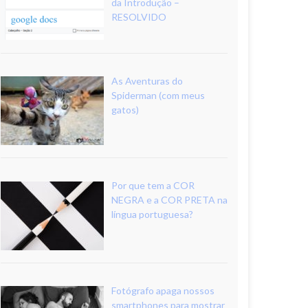
da Introdução –
RESOLVIDO
As Aventuras do
Spiderman (com meus
gatos)
Por que tem a COR
NEGRA e a COR PRETA na
língua portuguesa?
Fotógrafo apaga nossos
smartphones para mostrar