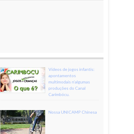
Vídeos de jogos infantis:
apontamentos
multimodais n’algumas
produções do Canal
Carimbócu.
Nossa UNICAMP Chinesa