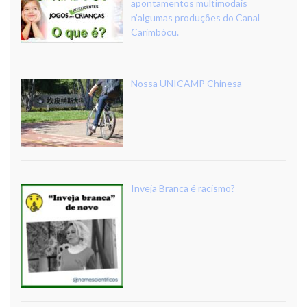
apontamentos multimodais
n’algumas produções do Canal
Carimbócu.
Nossa UNICAMP Chinesa
Inveja Branca é racismo?