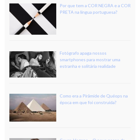
Por que tem a COR NEGRA e a COR
PRETA na língua portuguesa?
Fotógrafo apaga nossos
smartphones para mostrar uma
estranha e solitária realidade
Como era a Pirâmide de Quéops na
época em que foi construída?