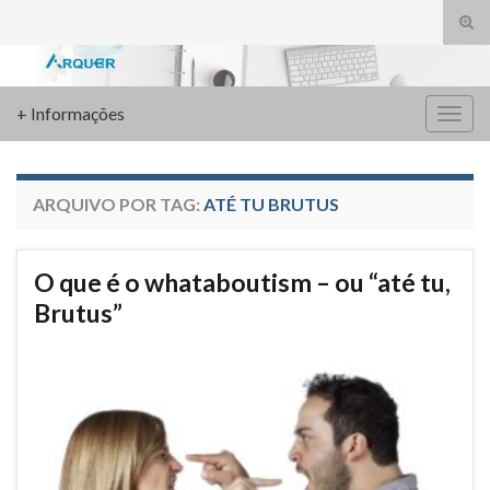
Alte
form
Search for:
de
pesq
+ Informações
Alter
nave
ARQUIVO POR TAG:
ATÉ TU BRUTUS
O que é o whataboutism – ou “até tu,
Brutus”