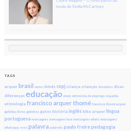
Couro-Vegano – O novo passo da
moda de Stella McCartney
TAGS
brasil
cnpj
arquer
chinês
criança
crianças
dicas
carne
desenhos
educação
diferenças
enem
entrevista de emprego
espanha
francisco arquer thomé
etimologia
francisco thomé arquer
inglês
língua
gatos
história
kiko arquer
galinhas livres
gatinhos
portuguesa
mensagens
mensagens face
mensagens whats
mensagens
palavra
paulo freire
pedagogia
whatsapp
ovos
palavrão