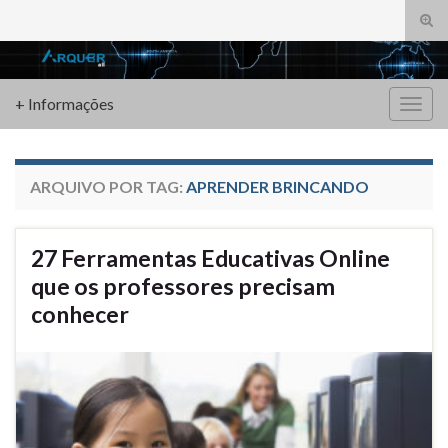
Alte
form
Search for:
de
pesq
+ Informações
Alter
nave
ARQUIVO POR TAG:
APRENDER BRINCANDO
27 Ferramentas Educativas Online
que os professores precisam
conhecer