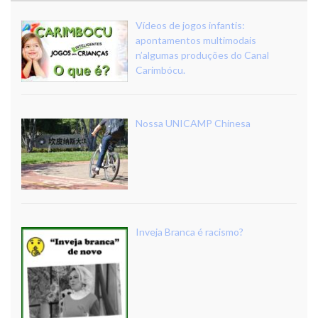
Vídeos de jogos infantis:
apontamentos multimodais
n’algumas produções do Canal
Carimbócu.
Nossa UNICAMP Chinesa
Inveja Branca é racismo?