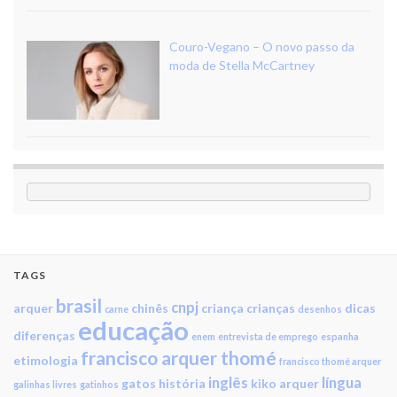
Couro-Vegano – O novo passo da
moda de Stella McCartney
TAGS
brasil
cnpj
arquer
chinês
criança
crianças
dicas
carne
desenhos
educação
diferenças
enem
entrevista de emprego
espanha
francisco arquer thomé
etimologia
francisco thomé arquer
inglês
língua
gatos
história
kiko arquer
galinhas livres
gatinhos