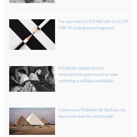
Por que tem a COR NEGRA e a COR
PRETA na língua portuguesa?
Fotógrafo apaga nossos
smartphones para mostrar uma
estranha e solitária realidade
Como era a Pirâmide de Quéops na
época em que foi construída?