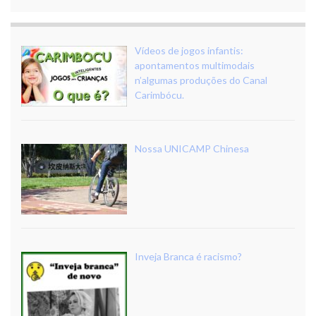
Vídeos de jogos infantis:
apontamentos multimodais
n’algumas produções do Canal
Carimbócu.
Nossa UNICAMP Chinesa
Inveja Branca é racismo?