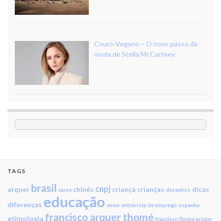
Couro-Vegano – O novo passo da
moda de Stella McCartney
TAGS
brasil
cnpj
arquer
chinês
criança
crianças
dicas
carne
desenhos
educação
diferenças
enem
entrevista de emprego
espanha
francisco arquer thomé
etimologia
francisco thomé arquer