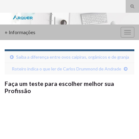
Alte
form
Search for:
de
pesq
+ Informações
Alter
nave
Saiba a diferença entre ovos caipiras, orgânicos e de granja
Roteiro indica o que ler de Carlos Drummond de Andrade
Faça um teste para escolher melhor sua
Profissão