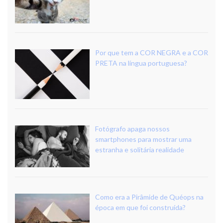
Por que tem a COR NEGRA e a COR
PRETA na língua portuguesa?
Fotógrafo apaga nossos
smartphones para mostrar uma
estranha e solitária realidade
Como era a Pirâmide de Quéops na
época em que foi construída?