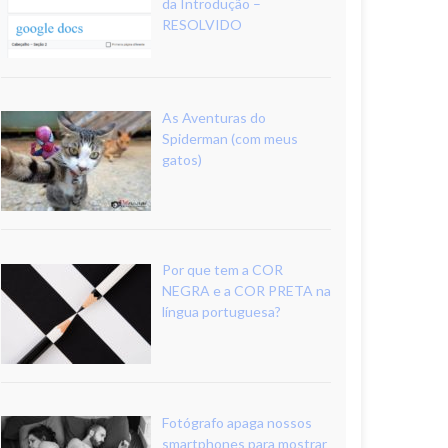
da Introdução –
RESOLVIDO
As Aventuras do
Spiderman (com meus
gatos)
Por que tem a COR
NEGRA e a COR PRETA na
língua portuguesa?
Fotógrafo apaga nossos
smartphones para mostrar