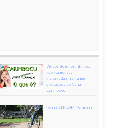
Vídeos de jogos infantis:
apontamentos
multimodais n’algumas
produções do Canal
Carimbócu.
Nossa UNICAMP Chinesa