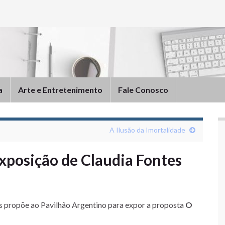
a
Arte e Entretenimento
Fale Conosco
A Ilusão da Imortalidade
xposição de Claudia Fontes
tes propõe ao Pavilhão Argentino para expor a proposta
O