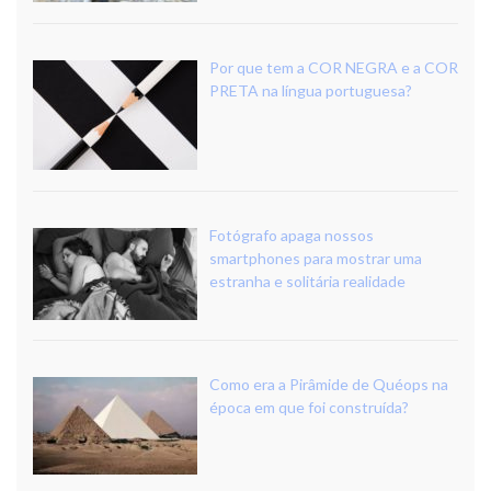
Por que tem a COR NEGRA e a COR
PRETA na língua portuguesa?
Fotógrafo apaga nossos
smartphones para mostrar uma
estranha e solitária realidade
Como era a Pirâmide de Quéops na
época em que foi construída?