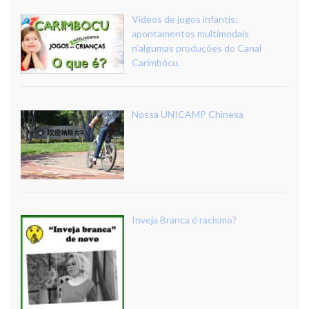
Vídeos de jogos infantis:
apontamentos multimodais
n’algumas produções do Canal
Carimbócu.
Nossa UNICAMP Chinesa
Inveja Branca é racismo?