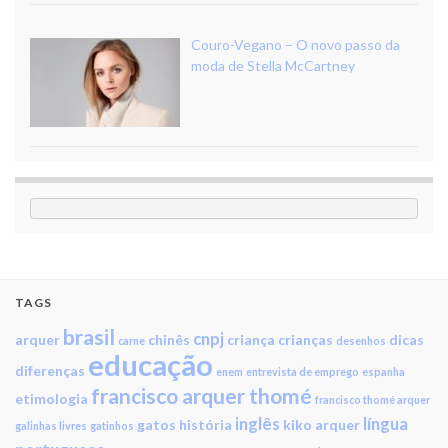
Couro-Vegano – O novo passo da
moda de Stella McCartney
TAGS
brasil
cnpj
arquer
chinês
criança
crianças
dicas
carne
desenhos
educação
diferenças
enem
entrevista de emprego
espanha
francisco arquer thomé
etimologia
francisco thomé arquer
inglês
língua
gatos
história
kiko arquer
galinhas livres
gatinhos