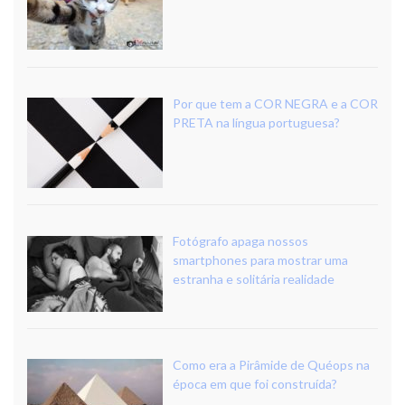
Por que tem a COR NEGRA e a COR
PRETA na língua portuguesa?
Fotógrafo apaga nossos
smartphones para mostrar uma
estranha e solitária realidade
Como era a Pirâmide de Quéops na
época em que foi construída?