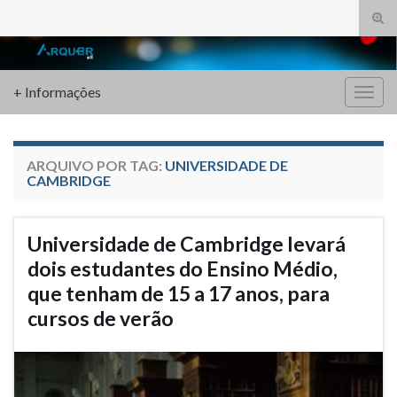
Alte
form
Search for:
de
pesq
+ Informações
Alter
nave
ARQUIVO POR TAG:
UNIVERSIDADE DE
CAMBRIDGE
Universidade de Cambridge levará
dois estudantes do Ensino Médio,
que tenham de 15 a 17 anos, para
cursos de verão