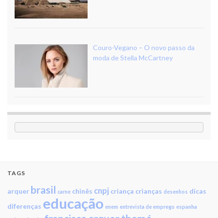
Couro-Vegano – O novo passo da
moda de Stella McCartney
TAGS
brasil
cnpj
arquer
chinês
criança
crianças
dicas
carne
desenhos
educação
diferenças
enem
entrevista de emprego
espanha