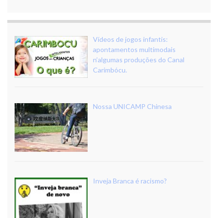
Vídeos de jogos infantis:
apontamentos multimodais
n’algumas produções do Canal
Carimbócu.
Nossa UNICAMP Chinesa
Inveja Branca é racismo?