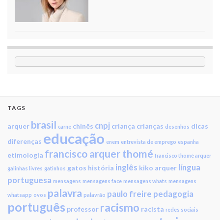
TAGS
brasil
cnpj
arquer
chinês
criança
crianças
dicas
carne
desenhos
educação
diferenças
enem
entrevista de emprego
espanha
francisco arquer thomé
etimologia
francisco thomé arquer
inglês
língua
gatos
história
kiko arquer
galinhas livres
gatinhos
portuguesa
mensagens
mensagens face
mensagens whats
mensagens
palavra
paulo freire
pedagogia
whatsapp
ovos
palavrão
português
racismo
professor
racista
redes sociais