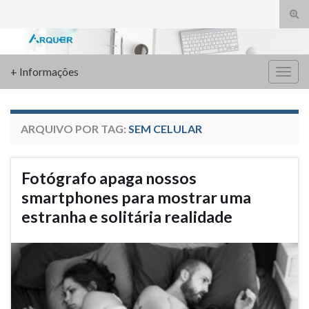
Alte
form
Search for:
de
pesq
+ Informações
Alter
nave
ARQUIVO POR TAG:
SEM CELULAR
Fotógrafo apaga nossos
smartphones para mostrar uma
estranha e solitária realidade