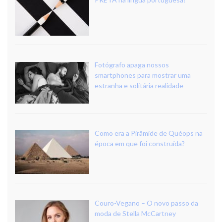
Fotógrafo apaga nossos
smartphones para mostrar uma
estranha e solitária realidade
Como era a Pirâmide de Quéops na
época em que foi construída?
Couro-Vegano – O novo passo da
moda de Stella McCartney