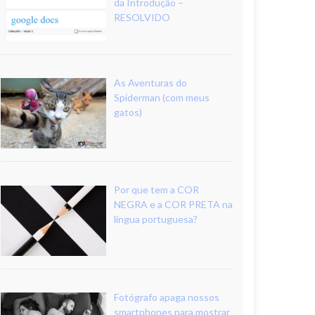
da Introdução –
RESOLVIDO
As Aventuras do
Spiderman (com meus
gatos)
Por que tem a COR
NEGRA e a COR PRETA na
língua portuguesa?
Fotógrafo apaga nossos
smartphones para mostrar