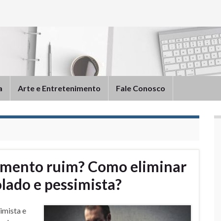
a
Arte e Entretenimento
Fale Conosco
amento ruim? Como eliminar
lado e pessimista?
imista e