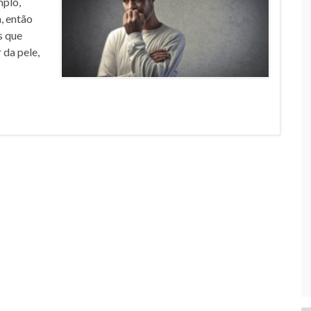
mplo,
, então
s que
 da pele,