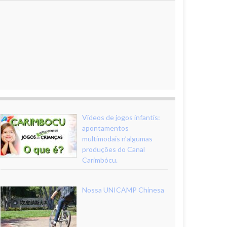
Vídeos de jogos infantis:
apontamentos
multimodais n’algumas
produções do Canal
Carimbócu.
Nossa UNICAMP Chinesa