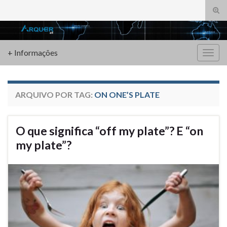
Alte
form
Search for:
de
pesq
+ Informações
Alter
nave
ARQUIVO POR TAG:
ON ONE’S PLATE
O que significa “off my plate”? E “on
my plate”?