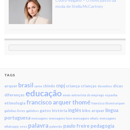
Couro-Vegano – O novo passo da
moda de Stella McCartney
TAGS
brasil
cnpj
arquer
chinês
criança
crianças
dicas
carne
desenhos
educação
diferenças
enem
entrevista de emprego
espanha
francisco arquer thomé
etimologia
francisco thomé arquer
inglês
língua
gatos
história
kiko arquer
galinhas livres
gatinhos
portuguesa
mensagens
mensagens face
mensagens whats
mensagens
palavra
paulo freire
pedagogia
whatsapp
ovos
palavrão