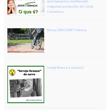
apontamentos multimodais
n’algumas produções do Canal
Carimbócu.
Nossa UNICAMP Chinesa
Inveja Branca é racismo?