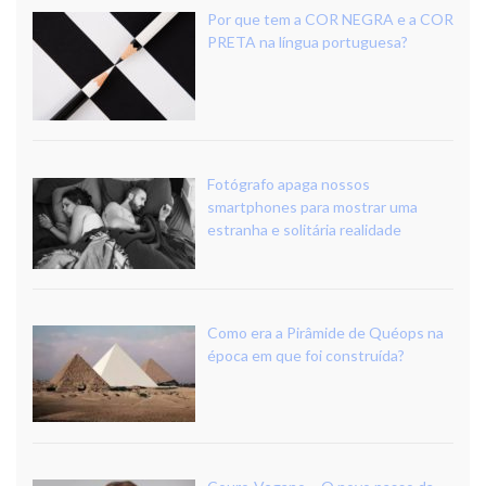
Por que tem a COR NEGRA e a COR
PRETA na língua portuguesa?
Fotógrafo apaga nossos
smartphones para mostrar uma
estranha e solitária realidade
Como era a Pirâmide de Quéops na
época em que foi construída?