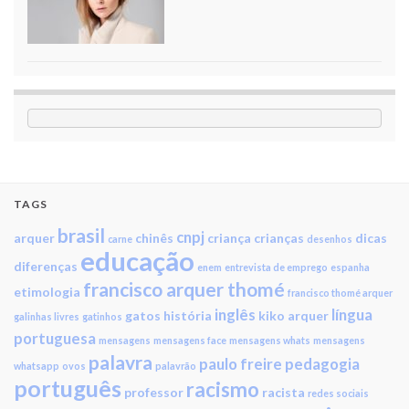
TAGS
brasil
cnpj
arquer
chinês
criança
crianças
dicas
carne
desenhos
educação
diferenças
enem
entrevista de emprego
espanha
francisco arquer thomé
etimologia
francisco thomé arquer
inglês
língua
gatos
história
kiko arquer
galinhas livres
gatinhos
portuguesa
mensagens
mensagens face
mensagens whats
mensagens
palavra
paulo freire
pedagogia
whatsapp
ovos
palavrão
português
racismo
professor
racista
redes sociais