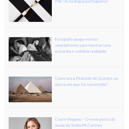
PRETA na língua portuguesa?
Fotógrafo apaga nossos
smartphones para mostrar uma
estranha e solitária realidade
Como era a Pirâmide de Quéops na
época em que foi construída?
Couro-Vegano – O novo passo da
moda de Stella McCartney