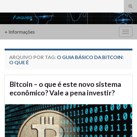
Alte
form
Search for:
de
pesq
+ Informações
Alter
nave
ARQUIVO POR TAG:
O GUIA BÁSICO DA BITCOIN:
O QUE É
Bitcoin – o que é este novo sistema
econômico? Vale a pena investir?