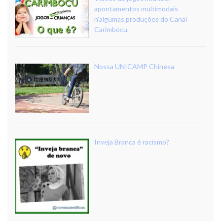
apontamentos multimodais
n’algumas produções do Canal
Carimbócu.
Nossa UNICAMP Chinesa
Inveja Branca é racismo?