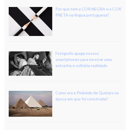
Por que tem a COR NEGRA e a COR
PRETA na língua portuguesa?
Fotógrafo apaga nossos
smartphones para mostrar uma
estranha e solitária realidade
Como era a Pirâmide de Quéops na
época em que foi construída?