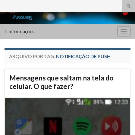
Alte
form
Search for:
de
pesq
+ Informações
Alter
nave
ARQUIVO POR TAG:
NOTIFICAÇÃO DE PUSH
Mensagens que saltam na tela do
celular. O que fazer?