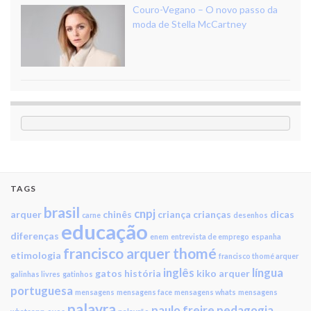
Couro-Vegano – O novo passo da
moda de Stella McCartney
TAGS
brasil
cnpj
arquer
chinês
criança
crianças
dicas
carne
desenhos
educação
diferenças
enem
entrevista de emprego
espanha
francisco arquer thomé
etimologia
francisco thomé arquer
inglês
língua
gatos
história
kiko arquer
galinhas livres
gatinhos
portuguesa
mensagens
mensagens face
mensagens whats
mensagens
palavra
paulo freire
pedagogia