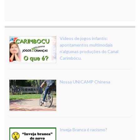
Vídeos de jogos infantis:
apontamentos multimodais
n’algumas produções do Canal
Carimbócu.
Nossa UNICAMP Chinesa
Inveja Branca é racismo?