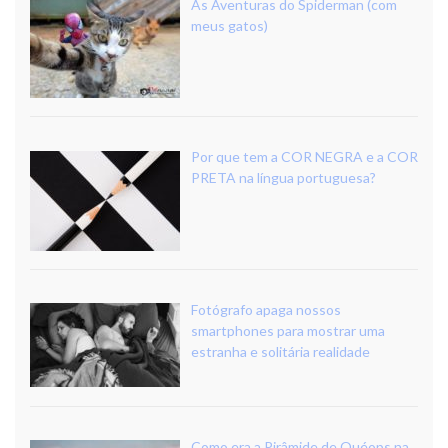
As Aventuras do Spiderman (com
meus gatos)
Por que tem a COR NEGRA e a COR
PRETA na língua portuguesa?
Fotógrafo apaga nossos
smartphones para mostrar uma
estranha e solitária realidade
Como era a Pirâmide de Quéops na