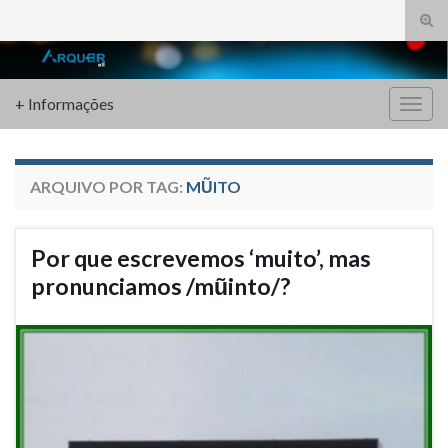
Alte
form
Search for:
de
pesq
+ Informações
Alter
nave
ARQUIVO POR TAG:
MŨITO
Por que escrevemos ‘muito’, mas
pronunciamos /mũinto/?