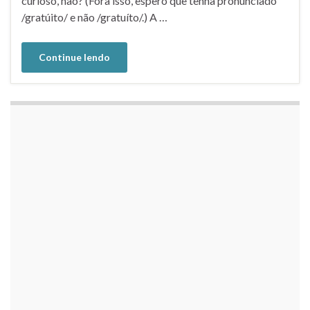
curioso, não? (Fora isso, espero que tenha pronunciado
/gratúito/ e não /gratuíto/.) A …
Continue lendo