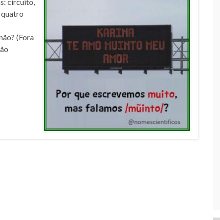
: circuito,
s quatro
não? (Fora
não