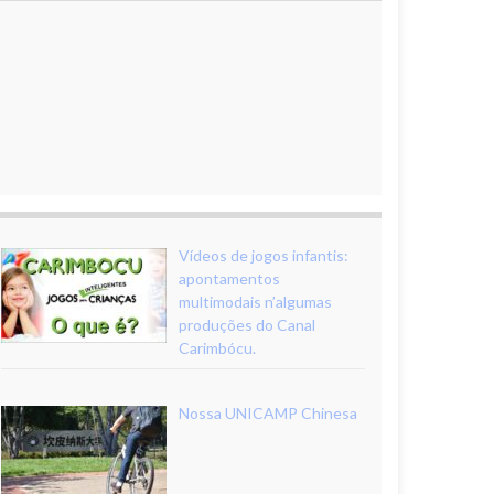
Vídeos de jogos infantis:
apontamentos
multimodais n’algumas
produções do Canal
Carimbócu.
Nossa UNICAMP Chinesa