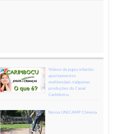
Vídeos de jogos infantis:
apontamentos
multimodais n’algumas
produções do Canal
Carimbócu.
Nossa UNICAMP Chinesa