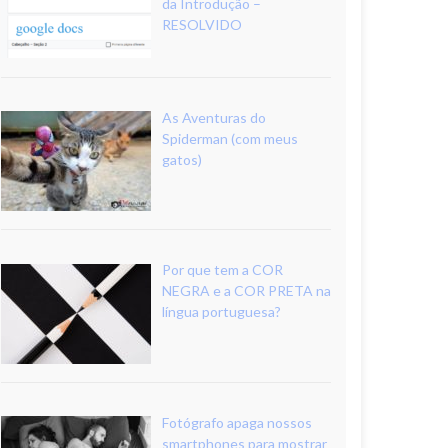
da Introdução –
RESOLVIDO
As Aventuras do
Spiderman (com meus
gatos)
Por que tem a COR
NEGRA e a COR PRETA na
língua portuguesa?
Fotógrafo apaga nossos
smartphones para mostrar