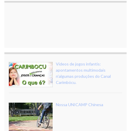
Vídeos de jogos infantis:
apontamentos multimodais
n’algumas produções do Canal
Carimbócu.
Nossa UNICAMP Chinesa