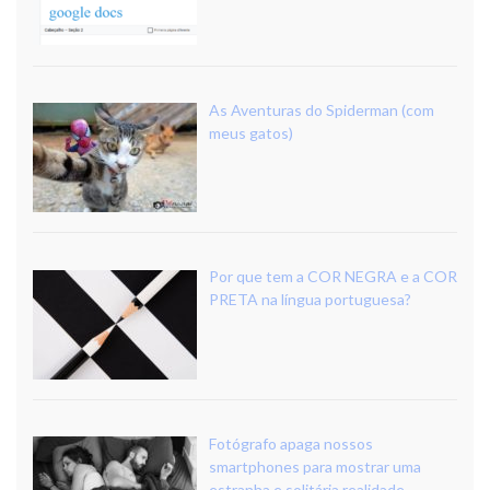
As Aventuras do Spiderman (com
meus gatos)
Por que tem a COR NEGRA e a COR
PRETA na língua portuguesa?
Fotógrafo apaga nossos
smartphones para mostrar uma
estranha e solitária realidade