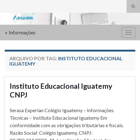
Alte
form
Search for:
de
pesq
+ Informações
Alter
nave
ARQUIVO POR TAG:
INSTITUTO EDUCACIONAL
IGUATEMY
Instituto Educacional Iguatemy
CNPJ
Serasa Experian Colégio Iguatemy – Informações
Técnicas – Instituto Educacional Iguatemy Em
conformidade com as obrigações tributárias e fiscais.
Razão Social: Colégio Iguatemy. CNPJ: